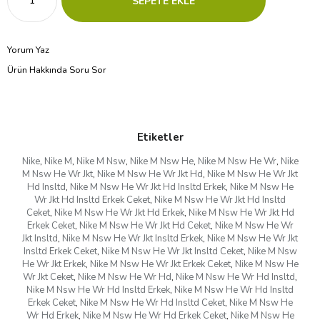
Yorum Yaz
Ürün Hakkında Soru Sor
Etiketler
Nike
,
Nike M
,
Nike M Nsw
,
Nike M Nsw He
,
Nike M Nsw He Wr
,
Nike
M Nsw He Wr Jkt
,
Nike M Nsw He Wr Jkt Hd
,
Nike M Nsw He Wr Jkt
Hd Insltd
,
Nike M Nsw He Wr Jkt Hd Insltd Erkek
,
Nike M Nsw He
Wr Jkt Hd Insltd Erkek Ceket
,
Nike M Nsw He Wr Jkt Hd Insltd
Ceket
,
Nike M Nsw He Wr Jkt Hd Erkek
,
Nike M Nsw He Wr Jkt Hd
Erkek Ceket
,
Nike M Nsw He Wr Jkt Hd Ceket
,
Nike M Nsw He Wr
Jkt Insltd
,
Nike M Nsw He Wr Jkt Insltd Erkek
,
Nike M Nsw He Wr Jkt
Insltd Erkek Ceket
,
Nike M Nsw He Wr Jkt Insltd Ceket
,
Nike M Nsw
He Wr Jkt Erkek
,
Nike M Nsw He Wr Jkt Erkek Ceket
,
Nike M Nsw He
Wr Jkt Ceket
,
Nike M Nsw He Wr Hd
,
Nike M Nsw He Wr Hd Insltd
,
Nike M Nsw He Wr Hd Insltd Erkek
,
Nike M Nsw He Wr Hd Insltd
Erkek Ceket
,
Nike M Nsw He Wr Hd Insltd Ceket
,
Nike M Nsw He
Wr Hd Erkek
,
Nike M Nsw He Wr Hd Erkek Ceket
,
Nike M Nsw He