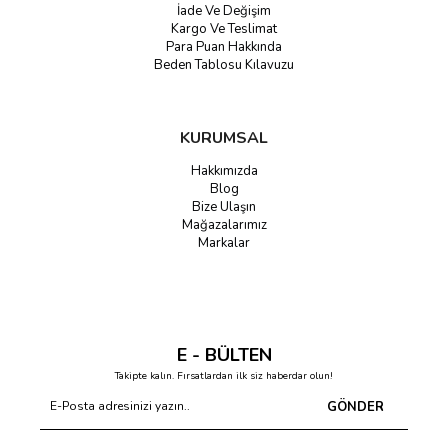
İade Ve Değişim
Kargo Ve Teslimat
Para Puan Hakkında
Beden Tablosu Kılavuzu
KURUMSAL
Hakkımızda
Blog
Bize Ulaşın
Mağazalarımız
Markalar
E - BÜLTEN
Takipte kalın. Fırsatlardan ilk siz haberdar olun!
GÖNDER