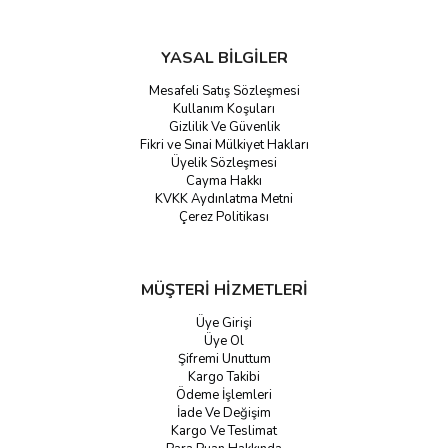
YASAL BİLGİLER
Mesafeli Satış Sözleşmesi
Kullanım Koşuları
Gizlilik Ve Güvenlik
Fikri ve Sınai Mülkiyet Hakları
Üyelik Sözleşmesi
Cayma Hakkı
KVKK Aydınlatma Metni
Çerez Politikası
MÜŞTERİ HİZMETLERİ
Üye Girişi
Üye Ol
Şifremi Unuttum
Kargo Takibi
Ödeme İşlemleri
İade Ve Değişim
Kargo Ve Teslimat