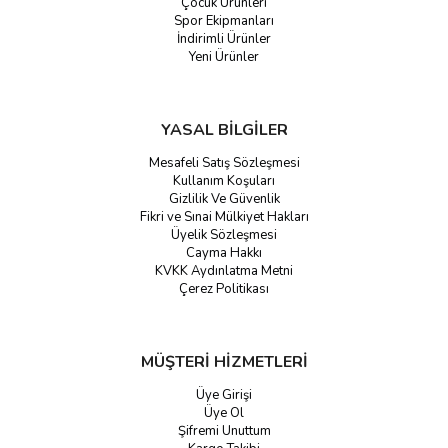
Çocuk Ürünleri
Spor Ekipmanları
İndirimli Ürünler
Yeni Ürünler
YASAL BİLGİLER
Mesafeli Satış Sözleşmesi
Kullanım Koşuları
Gizlilik Ve Güvenlik
Fikri ve Sınai Mülkiyet Hakları
Üyelik Sözleşmesi
Cayma Hakkı
KVKK Aydınlatma Metni
Çerez Politikası
MÜŞTERİ HİZMETLERİ
Üye Girişi
Üye Ol
Şifremi Unuttum