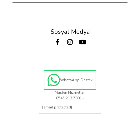
Sosyal Medya
WhatsApp Destek
Müşteri Hizmetleri
0545 213 7801 -
[email protected]