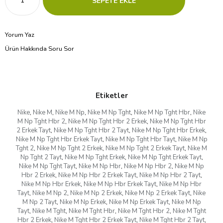
Yorum Yaz
Ürün Hakkında Soru Sor
Etiketler
Nike
,
Nike M
,
Nike M Np
,
Nike M Np Tght
,
Nike M Np Tght Hbr
,
Nike
M Np Tght Hbr 2
,
Nike M Np Tght Hbr 2 Erkek
,
Nike M Np Tght Hbr
2 Erkek Tayt
,
Nike M Np Tght Hbr 2 Tayt
,
Nike M Np Tght Hbr Erkek
,
Nike M Np Tght Hbr Erkek Tayt
,
Nike M Np Tght Hbr Tayt
,
Nike M Np
Tght 2
,
Nike M Np Tght 2 Erkek
,
Nike M Np Tght 2 Erkek Tayt
,
Nike M
Np Tght 2 Tayt
,
Nike M Np Tght Erkek
,
Nike M Np Tght Erkek Tayt
,
Nike M Np Tght Tayt
,
Nike M Np Hbr
,
Nike M Np Hbr 2
,
Nike M Np
Hbr 2 Erkek
,
Nike M Np Hbr 2 Erkek Tayt
,
Nike M Np Hbr 2 Tayt
,
Nike M Np Hbr Erkek
,
Nike M Np Hbr Erkek Tayt
,
Nike M Np Hbr
Tayt
,
Nike M Np 2
,
Nike M Np 2 Erkek
,
Nike M Np 2 Erkek Tayt
,
Nike
M Np 2 Tayt
,
Nike M Np Erkek
,
Nike M Np Erkek Tayt
,
Nike M Np
Tayt
,
Nike M Tght
,
Nike M Tght Hbr
,
Nike M Tght Hbr 2
,
Nike M Tght
Hbr 2 Erkek
,
Nike M Tght Hbr 2 Erkek Tayt
,
Nike M Tght Hbr 2 Tayt
,