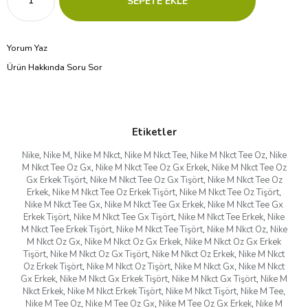
Yorum Yaz
Ürün Hakkında Soru Sor
Etiketler
Nike
,
Nike M
,
Nike M Nkct
,
Nike M Nkct Tee
,
Nike M Nkct Tee Oz
,
Nike
M Nkct Tee Oz Gx
,
Nike M Nkct Tee Oz Gx Erkek
,
Nike M Nkct Tee Oz
Gx Erkek Tişört
,
Nike M Nkct Tee Oz Gx Tişört
,
Nike M Nkct Tee Oz
Erkek
,
Nike M Nkct Tee Oz Erkek Tişört
,
Nike M Nkct Tee Oz Tişört
,
Nike M Nkct Tee Gx
,
Nike M Nkct Tee Gx Erkek
,
Nike M Nkct Tee Gx
Erkek Tişört
,
Nike M Nkct Tee Gx Tişört
,
Nike M Nkct Tee Erkek
,
Nike
M Nkct Tee Erkek Tişört
,
Nike M Nkct Tee Tişört
,
Nike M Nkct Oz
,
Nike
M Nkct Oz Gx
,
Nike M Nkct Oz Gx Erkek
,
Nike M Nkct Oz Gx Erkek
Tişört
,
Nike M Nkct Oz Gx Tişört
,
Nike M Nkct Oz Erkek
,
Nike M Nkct
Oz Erkek Tişört
,
Nike M Nkct Oz Tişört
,
Nike M Nkct Gx
,
Nike M Nkct
Gx Erkek
,
Nike M Nkct Gx Erkek Tişört
,
Nike M Nkct Gx Tişört
,
Nike M
Nkct Erkek
,
Nike M Nkct Erkek Tişört
,
Nike M Nkct Tişört
,
Nike M Tee
,
Nike M Tee Oz
,
Nike M Tee Oz Gx
,
Nike M Tee Oz Gx Erkek
,
Nike M