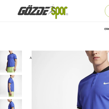
ER
Anasayfa
Erkek
GİYİM
Günlük
Tişört
Nike M Nkct 