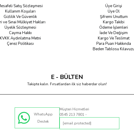
esafeli Satış Sözleşmesi
Üye Girişi
Kullanım Koşuları
Üye Ol
Gizlilik Ve Güvenlik
Şifremi Unuttum
ri ve Sınai Mülkiyet Hakları
Kargo Takibi
Üyelik Sözleşmesi
Ödeme İşlemleri
Cayma Hakkı
İade Ve Değişim
KVKK Aydınlatma Metni
Kargo Ve Teslimat
Çerez Politikası
Para Puan Hakkında
Beden Tablosu Kılavuz
E - BÜLTEN
Takipte kalın. Fırsatlardan ilk siz haberdar olun!
Müşteri Hizmetleri
WhatsApp
0545 213 7801 -
Destek
[email protected]