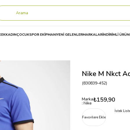
KEK
KADIN
ÇOCUK
SPOR EKİPMANI
YENİ GELENLER
MARKALAR
İNDİRİMLİ ÜRÜN
Adv Polo Solıd Pq Erkek Polo
Nike M Nkct Ad
(830839-452)
₺159,90
Marka
:
Nike
İstek Lis
Favorilere Ekle