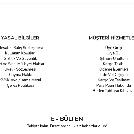
YASAL BİLGİLER
MÜŞTERİ HİZMETLE
esafeli Satış Sözleşmesi
Üye Girişi
Kullanım Koşuları
Üye Ol
Gizlilik Ve Güvenlik
Şifremi Unuttum
ri ve Sınai Mülkiyet Hakları
Kargo Takibi
Üyelik Sözleşmesi
Ödeme İşlemleri
Cayma Hakkı
İade Ve Değişim
KVKK Aydınlatma Metni
Kargo Ve Teslimat
Çerez Politikası
Para Puan Hakkında
Beden Tablosu Kılavuz
E - BÜLTEN
Takipte kalın. Fırsatlardan ilk siz haberdar olun!