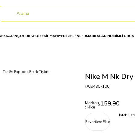
KEK
KADIN
ÇOCUK
SPOR EKİPMANI
YENİ GELENLER
MARKALAR
İNDİRİMLİ ÜRÜN
y Tee Ss Explode Erkek Tişört
Nike M Nk Dry 
(AJ9495-100)
₺159,90
Marka
:
Nike
İstek Lis
Favorilere Ekle