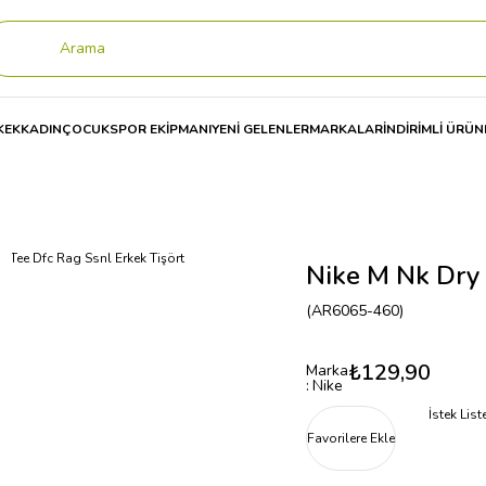
KEK
KADIN
ÇOCUK
SPOR EKİPMANI
YENİ GELENLER
MARKALAR
İNDİRİMLİ ÜRÜN
y Tee Dfc Rag Ssnl Erkek Tişört
Nike M Nk Dry 
(AR6065-460)
₺129,90
Marka
:
Nike
İstek Lis
Favorilere Ekle