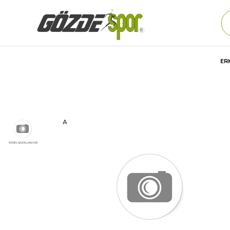
ER
Anasayfa
Erkek
GİYİM
Günlük
Tişört
Nike M Nk Dr