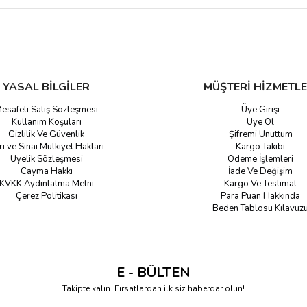
YASAL BİLGİLER
MÜŞTERİ HİZMETLE
esafeli Satış Sözleşmesi
Üye Girişi
Kullanım Koşuları
Üye Ol
Gizlilik Ve Güvenlik
Şifremi Unuttum
ri ve Sınai Mülkiyet Hakları
Kargo Takibi
Üyelik Sözleşmesi
Ödeme İşlemleri
Cayma Hakkı
İade Ve Değişim
KVKK Aydınlatma Metni
Kargo Ve Teslimat
Çerez Politikası
Para Puan Hakkında
Beden Tablosu Kılavuz
E - BÜLTEN
Takipte kalın. Fırsatlardan ilk siz haberdar olun!