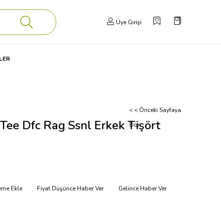
Üye Girişi
LER
< < Önceki Sayfaya
Tee Dfc Rag Ssnl Erkek Tişört
Dön
teme Ekle
Fiyat Düşünce Haber Ver
Gelince Haber Ver