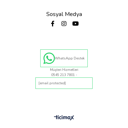
Sosyal Medya
WhatsApp Destek
Müşteri Hizmetleri
0545 213 7801 -
[email protected]