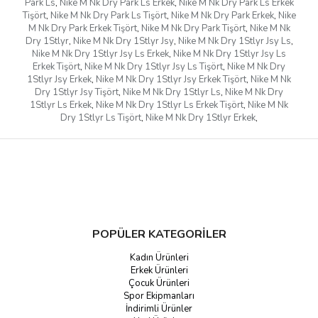
Park Ls
,
Nike M Nk Dry Park Ls Erkek
,
Nike M Nk Dry Park Ls Erkek
Tişört
,
Nike M Nk Dry Park Ls Tişört
,
Nike M Nk Dry Park Erkek
,
Nike
M Nk Dry Park Erkek Tişört
,
Nike M Nk Dry Park Tişört
,
Nike M Nk
Dry 1Stlyr
,
Nike M Nk Dry 1Stlyr Jsy
,
Nike M Nk Dry 1Stlyr Jsy Ls
,
Nike M Nk Dry 1Stlyr Jsy Ls Erkek
,
Nike M Nk Dry 1Stlyr Jsy Ls
Erkek Tişört
,
Nike M Nk Dry 1Stlyr Jsy Ls Tişört
,
Nike M Nk Dry
1Stlyr Jsy Erkek
,
Nike M Nk Dry 1Stlyr Jsy Erkek Tişört
,
Nike M Nk
Dry 1Stlyr Jsy Tişört
,
Nike M Nk Dry 1Stlyr Ls
,
Nike M Nk Dry
1Stlyr Ls Erkek
,
Nike M Nk Dry 1Stlyr Ls Erkek Tişört
,
Nike M Nk
Dry 1Stlyr Ls Tişört
,
Nike M Nk Dry 1Stlyr Erkek
,
POPÜLER KATEGORİLER
Kadın Ürünleri
Erkek Ürünleri
Çocuk Ürünleri
Spor Ekipmanları
İndirimli Ürünler