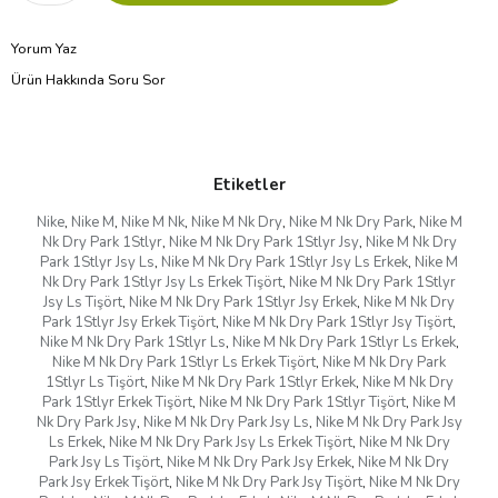
Yorum Yaz
Ürün Hakkında Soru Sor
Etiketler
Nike
,
Nike M
,
Nike M Nk
,
Nike M Nk Dry
,
Nike M Nk Dry Park
,
Nike M
Nk Dry Park 1Stlyr
,
Nike M Nk Dry Park 1Stlyr Jsy
,
Nike M Nk Dry
Park 1Stlyr Jsy Ls
,
Nike M Nk Dry Park 1Stlyr Jsy Ls Erkek
,
Nike M
Nk Dry Park 1Stlyr Jsy Ls Erkek Tişört
,
Nike M Nk Dry Park 1Stlyr
Jsy Ls Tişört
,
Nike M Nk Dry Park 1Stlyr Jsy Erkek
,
Nike M Nk Dry
Park 1Stlyr Jsy Erkek Tişört
,
Nike M Nk Dry Park 1Stlyr Jsy Tişört
,
Nike M Nk Dry Park 1Stlyr Ls
,
Nike M Nk Dry Park 1Stlyr Ls Erkek
,
Nike M Nk Dry Park 1Stlyr Ls Erkek Tişört
,
Nike M Nk Dry Park
1Stlyr Ls Tişört
,
Nike M Nk Dry Park 1Stlyr Erkek
,
Nike M Nk Dry
Park 1Stlyr Erkek Tişört
,
Nike M Nk Dry Park 1Stlyr Tişört
,
Nike M
Nk Dry Park Jsy
,
Nike M Nk Dry Park Jsy Ls
,
Nike M Nk Dry Park Jsy
Ls Erkek
,
Nike M Nk Dry Park Jsy Ls Erkek Tişört
,
Nike M Nk Dry
Park Jsy Ls Tişört
,
Nike M Nk Dry Park Jsy Erkek
,
Nike M Nk Dry
Park Jsy Erkek Tişört
,
Nike M Nk Dry Park Jsy Tişört
,
Nike M Nk Dry