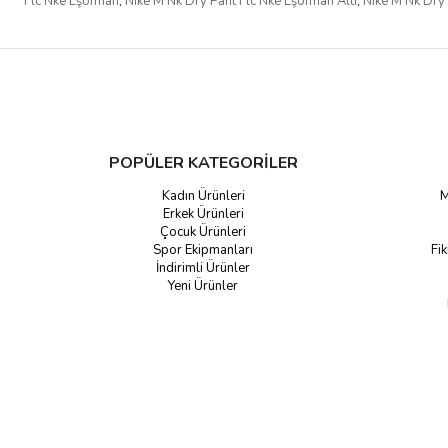
Flc Nke Eşofman
,
Nike M Nk Dry Pant Flc Nke Eşofman Altı
,
Nike M Nk Dry 
POPÜLER KATEGORİLER
Kadın Ürünleri
M
Erkek Ürünleri
Çocuk Ürünleri
Spor Ekipmanları
Fik
İndirimli Ürünler
Yeni Ürünler