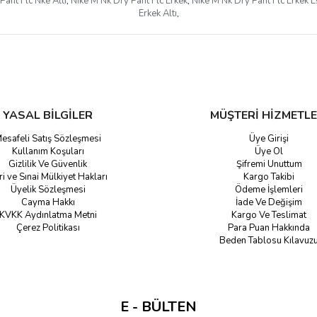
Pant Flc Nke Altı
,
Nike M Nk Dry Pant Flc Erkek
,
Nike M Nk Dry Pant Flc Erkek 
Erkek Altı
,
YASAL BİLGİLER
MÜŞTERİ HİZMETLE
esafeli Satış Sözleşmesi
Üye Girişi
Kullanım Koşuları
Üye Ol
Gizlilik Ve Güvenlik
Şifremi Unuttum
ri ve Sınai Mülkiyet Hakları
Kargo Takibi
Üyelik Sözleşmesi
Ödeme İşlemleri
Cayma Hakkı
İade Ve Değişim
KVKK Aydınlatma Metni
Kargo Ve Teslimat
Çerez Politikası
Para Puan Hakkında
Beden Tablosu Kılavuz
E - BÜLTEN