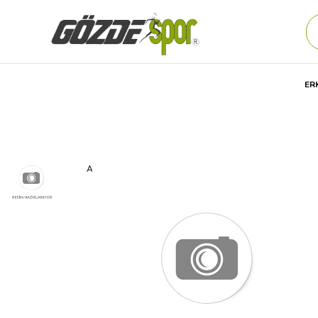
ER
Anasayfa
Erkek
GİYİM
Günlük
Eşofman Altı
Nike 