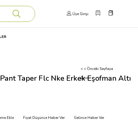
Üye Girişi
LER
< < Önceki Sayfaya
Pant Taper Flc Nke Erkek Eşofman Altı
Dön
teme Ekle
Fiyat Düşünce Haber Ver
Gelince Haber Ver