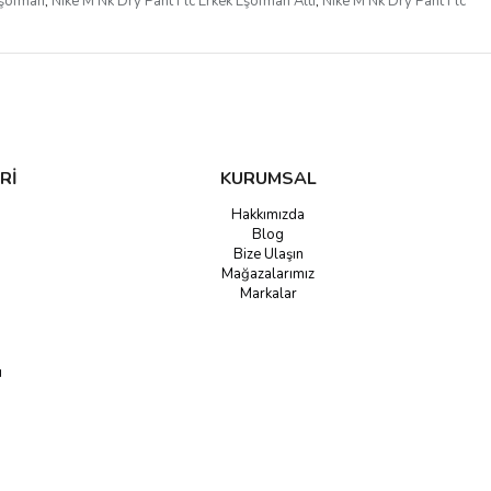
Eşofman
,
Nike M Nk Dry Pant Flc Erkek Eşofman Altı
,
Nike M Nk Dry Pant Flc
Rİ
KURUMSAL
Hakkımızda
Blog
Bize Ulaşın
Mağazalarımız
Markalar
u