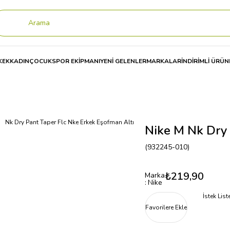
KEK
KADIN
ÇOCUK
SPOR EKİPMANI
YENİ GELENLER
MARKALAR
İNDİRİMLİ ÜRÜN
M Nk Dry Pant Taper Flc Nke Erkek Eşofman Altı
Nike M Nk Dry 
(932245-010)
₺219,90
Marka
:
Nike
İstek Lis
Favorilere Ekle