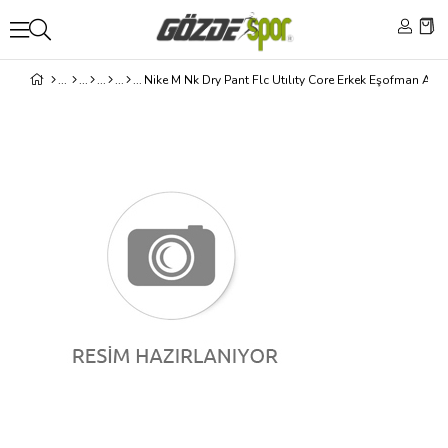
Nike M Nk Dry Pant Flc Utılıty Core Erkek Eşofman Altı