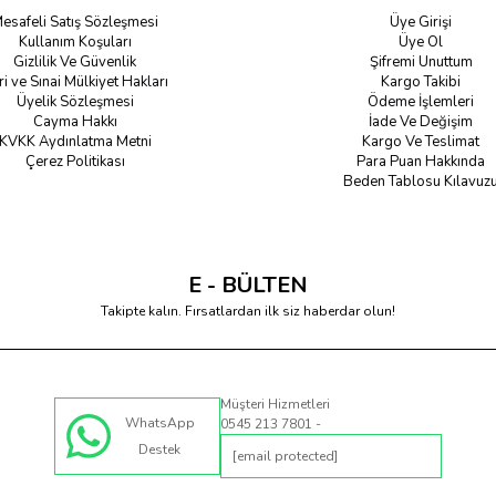
esafeli Satış Sözleşmesi
Üye Girişi
Kullanım Koşuları
Üye Ol
Gizlilik Ve Güvenlik
Şifremi Unuttum
ri ve Sınai Mülkiyet Hakları
Kargo Takibi
Üyelik Sözleşmesi
Ödeme İşlemleri
Cayma Hakkı
İade Ve Değişim
KVKK Aydınlatma Metni
Kargo Ve Teslimat
Çerez Politikası
Para Puan Hakkında
Beden Tablosu Kılavuz
E - BÜLTEN
Takipte kalın. Fırsatlardan ilk siz haberdar olun!
Müşteri Hizmetleri
WhatsApp
0545 213 7801 -
Destek
[email protected]