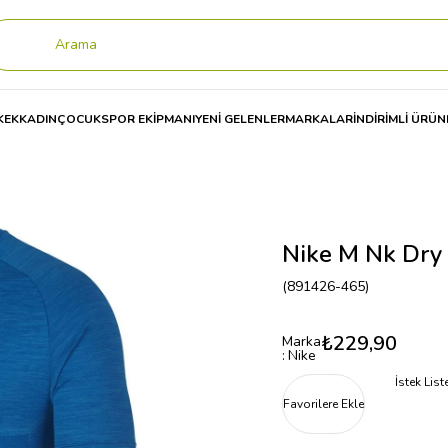
KEK
KADIN
ÇOCUK
SPOR EKİPMANI
YENİ GELENLER
MARKALAR
İNDİRİMLİ ÜRÜN
y Medalist Top Ss Erkek Tişört
Nike M Nk Dry 
(891426-465)
₺229,90
Marka
:
Nike
İstek Lis
Favorilere Ekle