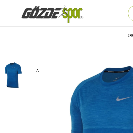
ER
Anasayfa
Erkek
GİYİM
Günlük
Tişört
Nike M Nk Dr