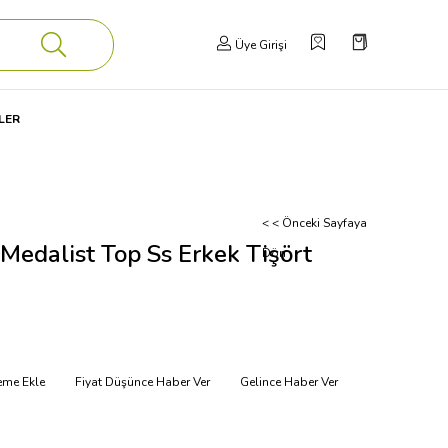
Üye Girişi
LER
< < Önceki Sayfaya
Medalist Top Ss Erkek Tişört
Dön
teme Ekle
Fiyat Düşünce Haber Ver
Gelince Haber Ver