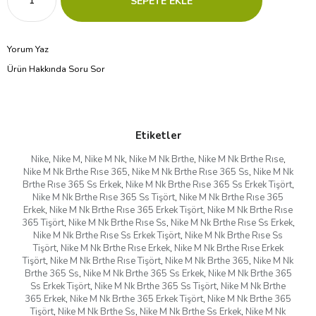
Yorum Yaz
Ürün Hakkında Soru Sor
Etiketler
Nike
,
Nike M
,
Nike M Nk
,
Nike M Nk Brthe
,
Nike M Nk Brthe Rıse
,
Nike M Nk Brthe Rıse 365
,
Nike M Nk Brthe Rıse 365 Ss
,
Nike M Nk
Brthe Rıse 365 Ss Erkek
,
Nike M Nk Brthe Rıse 365 Ss Erkek Tişört
,
Nike M Nk Brthe Rıse 365 Ss Tişört
,
Nike M Nk Brthe Rıse 365
Erkek
,
Nike M Nk Brthe Rıse 365 Erkek Tişört
,
Nike M Nk Brthe Rıse
365 Tişört
,
Nike M Nk Brthe Rıse Ss
,
Nike M Nk Brthe Rıse Ss Erkek
,
Nike M Nk Brthe Rıse Ss Erkek Tişört
,
Nike M Nk Brthe Rıse Ss
Tişört
,
Nike M Nk Brthe Rıse Erkek
,
Nike M Nk Brthe Rıse Erkek
Tişört
,
Nike M Nk Brthe Rıse Tişört
,
Nike M Nk Brthe 365
,
Nike M Nk
Brthe 365 Ss
,
Nike M Nk Brthe 365 Ss Erkek
,
Nike M Nk Brthe 365
Ss Erkek Tişört
,
Nike M Nk Brthe 365 Ss Tişört
,
Nike M Nk Brthe
365 Erkek
,
Nike M Nk Brthe 365 Erkek Tişört
,
Nike M Nk Brthe 365
Tişört
,
Nike M Nk Brthe Ss
,
Nike M Nk Brthe Ss Erkek
,
Nike M Nk