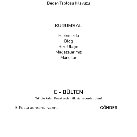
Beden Tablosu Kılavuzu
KURUMSAL
Hakkımızda
Blog
Bize Ulaşın
Mağazalarımız
Markalar
E - BÜLTEN
Takipte kalın. Fırsatlardan ilk siz haberdar olun!
GÖNDER