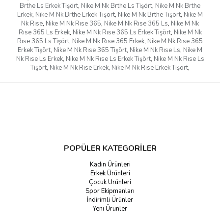
Brthe Ls Erkek Tişört
,
Nike M Nk Brthe Ls Tişört
,
Nike M Nk Brthe
Erkek
,
Nike M Nk Brthe Erkek Tişört
,
Nike M Nk Brthe Tişört
,
Nike M
Nk Rıse
,
Nike M Nk Rıse 365
,
Nike M Nk Rıse 365 Ls
,
Nike M Nk
Rıse 365 Ls Erkek
,
Nike M Nk Rıse 365 Ls Erkek Tişört
,
Nike M Nk
Rıse 365 Ls Tişört
,
Nike M Nk Rıse 365 Erkek
,
Nike M Nk Rıse 365
Erkek Tişört
,
Nike M Nk Rıse 365 Tişört
,
Nike M Nk Rıse Ls
,
Nike M
Nk Rıse Ls Erkek
,
Nike M Nk Rıse Ls Erkek Tişört
,
Nike M Nk Rıse Ls
Tişört
,
Nike M Nk Rıse Erkek
,
Nike M Nk Rıse Erkek Tişört
,
POPÜLER KATEGORİLER
Kadın Ürünleri
Erkek Ürünleri
Çocuk Ürünleri
Spor Ekipmanları
İndirimli Ürünler
Yeni Ürünler