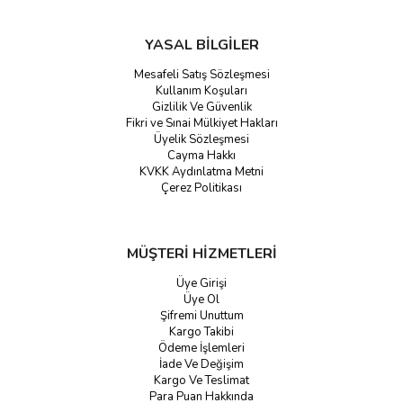
YASAL BİLGİLER
Mesafeli Satış Sözleşmesi
Kullanım Koşuları
Gizlilik Ve Güvenlik
Fikri ve Sınai Mülkiyet Hakları
Üyelik Sözleşmesi
Cayma Hakkı
KVKK Aydınlatma Metni
Çerez Politikası
MÜŞTERİ HİZMETLERİ
Üye Girişi
Üye Ol
Şifremi Unuttum
Kargo Takibi
Ödeme İşlemleri
İade Ve Değişim
Kargo Ve Teslimat
Para Puan Hakkında