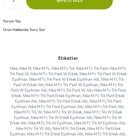
Yorum Yaz
Ürün Hakkında Soru Sor
Etiketler
Nike
,
Nike M
,
Nike M Fc
,
Nike M Fc Trk
,
Nike M Fc Trk Pant
,
Nike M Fc
Trk Pant W
,
Nike M Fc Trk Pant W Erkek
,
Nike M Fc Trk Pant W Erkek
Eşofman
,
Nike M Fc Trk Pant W Erkek Eşofman Altı
,
Nike M Fc Trk
Pant W Erkek Altı
,
Nike M Fc Trk Pant W Eşofman
,
Nike M Fc Trk
Pant W Eşofman Altı
,
Nike M Fc Trk Pant W Altı
,
Nike M Fc Trk Pant
Erkek
,
Nike M Fc Trk Pant Erkek Eşofman
,
Nike M Fc Trk Pant Erkek
Eşofman Altı
,
Nike M Fc Trk Pant Erkek Altı
,
Nike M Fc Trk Pant
Eşofman
,
Nike M Fc Trk Pant Eşofman Altı
,
Nike M Fc Trk Pant Altı
,
Nike M Fc Trk W
,
Nike M Fc Trk W Erkek
,
Nike M Fc Trk W Erkek
Eşofman
,
Nike M Fc Trk W Erkek Eşofman Altı
,
Nike M Fc Trk W
Erkek Altı
,
Nike M Fc Trk W Eşofman
,
Nike M Fc Trk W Eşofman Altı
,
Nike M Fc Trk W Altı
,
Nike M Fc Trk Erkek
,
Nike M Fc Trk Erkek
Eşofman
,
Nike M Fc Trk Erkek Eşofman Altı
,
Nike M Fc Trk Erkek Altı
,