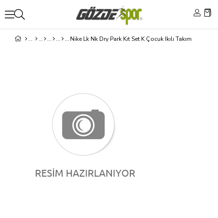
Nike Lk Nk Dry Park Kıt Set K Çocuk Ikılı Takım