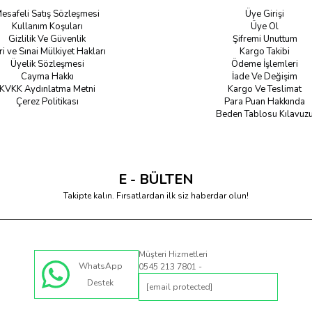
esafeli Satış Sözleşmesi
Üye Girişi
Kullanım Koşuları
Üye Ol
Gizlilik Ve Güvenlik
Şifremi Unuttum
ri ve Sınai Mülkiyet Hakları
Kargo Takibi
Üyelik Sözleşmesi
Ödeme İşlemleri
Cayma Hakkı
İade Ve Değişim
KVKK Aydınlatma Metni
Kargo Ve Teslimat
Çerez Politikası
Para Puan Hakkında
Beden Tablosu Kılavuz
E - BÜLTEN
Takipte kalın. Fırsatlardan ilk siz haberdar olun!
Müşteri Hizmetleri
WhatsApp
0545 213 7801 -
Destek
[email protected]