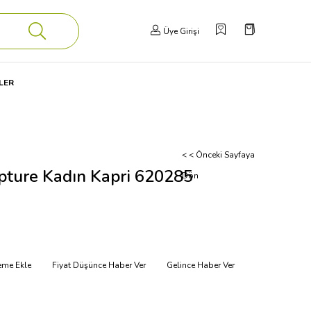
Üye Girişi
LER
< < Önceki Sayfaya
pture Kadın Kapri 620285
Dön
teme Ekle
Fiyat Düşünce Haber Ver
Gelince Haber Ver