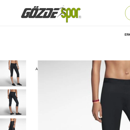
ER
Anasayfa
Kadın
GİYİM
Günlük
Şort
Nike Dual Scu