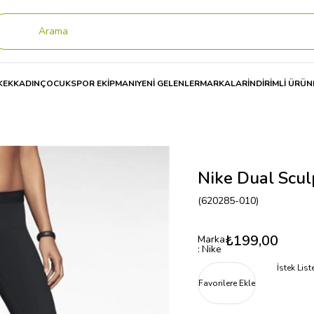
KEK
KADIN
ÇOCUK
SPOR EKİPMANI
YENİ GELENLER
MARKALAR
İNDİRİMLİ ÜRÜN
lpture Kadın Kapri 620285
Nike Dual Scul
(620285-010)
₺199,00
Marka
:
Nike
İstek Lis
Favorilere Ekle