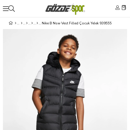
Nike B Nsw Vest Filled Çocuk Yelek 939555