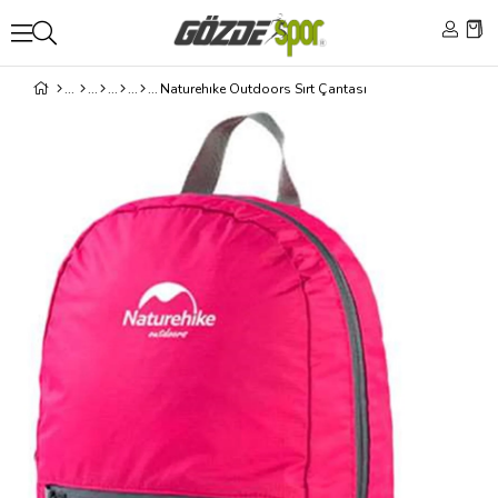
Naturehıke Outdoors Sırt Çantası