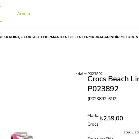
KEK
KADIN
ÇOCUK
SPOR EKİPMANI
YENİ GELENLER
MARKALAR
İNDİRİMLİ ÜRÜN
rocs Beach Line Boat Shoe Women Kadın Sandalet P023892
Crocs Beach L
P023892
(P023892-6N2)
Marka
₺259,00
:
Crocs
İstek Lis