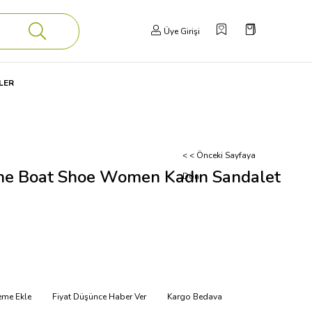
Üye Girişi
LER
< < Önceki Sayfaya
ine Boat Shoe Women Kadın Sandalet
Dön
teme Ekle
Fiyat Düşünce Haber Ver
Kargo Bedava