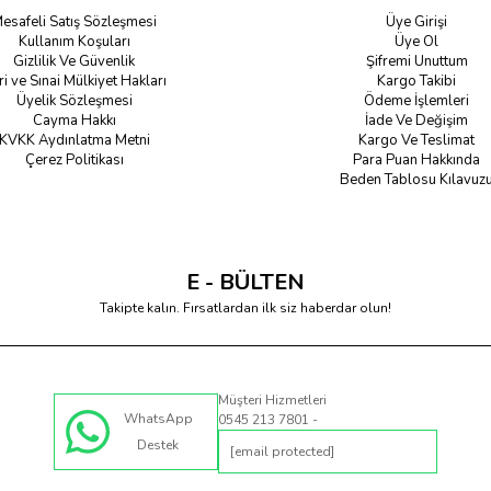
esafeli Satış Sözleşmesi
Üye Girişi
Kullanım Koşuları
Üye Ol
Gizlilik Ve Güvenlik
Şifremi Unuttum
ri ve Sınai Mülkiyet Hakları
Kargo Takibi
Üyelik Sözleşmesi
Ödeme İşlemleri
Cayma Hakkı
İade Ve Değişim
KVKK Aydınlatma Metni
Kargo Ve Teslimat
Çerez Politikası
Para Puan Hakkında
Beden Tablosu Kılavuz
E - BÜLTEN
Takipte kalın. Fırsatlardan ilk siz haberdar olun!
Müşteri Hizmetleri
WhatsApp
0545 213 7801 -
Destek
[email protected]