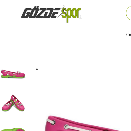
ER
Anasayfa
Kadın
AYAKKABI
Günlük
SANDALET
C